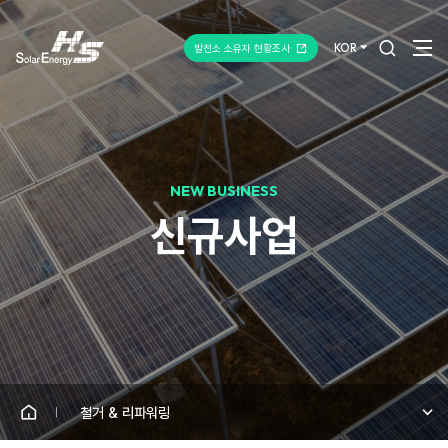
전체검색
반복영역
HOME
건너뛰기
KOR
발전소 소유자 현황조사
NEW BUSINESS
신규사업
철거 & 리파워링